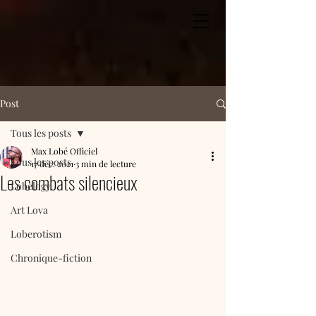
Post
Tous les posts
Max Lobé Officiel
Tous les posts
17 déc. 2021
3 min de lecture
Les combats silencieux
Lobelogy
Art Lova
Loberotism
Chronique-fiction