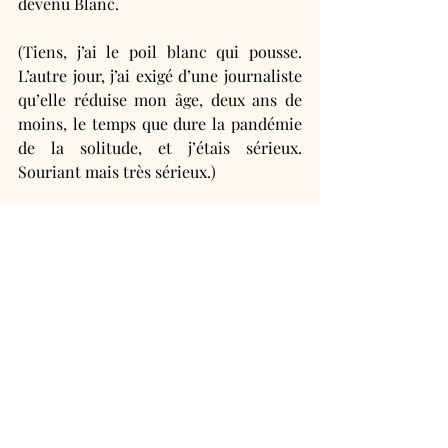
devenu Blanc. 
(Tiens, j’ai le poil blanc qui pousse. 
L’autre jour, j’ai exigé d’une journaliste 
qu’elle réduise mon âge, deux ans de 
moins, le temps que dure la pandémie 
de la solitude, et j’étais sérieux. 
Souriant mais très sérieux.)
Pourtant, renchérit la voix en moi, on 
t’a même laissé devenir écrivain, parce 
que pédé, c’est dommage, oui, pédé et 
banquier, ça va, c’est tout à fait 
acceptable, mais pédé et écrivain, c’est 
l’équation qui prouve que même le Bon 
Dieu t'a abandonné. 
Comme si pédé était une profession. 
Est-ce qu’il faut un diplôme pour ça ? 